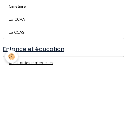
Cimetière
La CCVA
Le CCAS
Enfance et éducation
Assistantes maternelles
Transport scolaire
Périscolaire - Les Marmots
Syndicat scolaire
Collèges